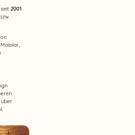
 seit
2001
bzw.
ion
Mobilar,
e
sign
neren
 über
l,