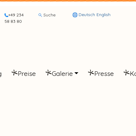
Deutsch
English
+49 234
Suche
58 83 80
g
Preise
Galerie
Presse
K