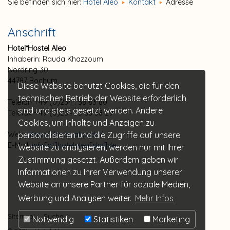
Sie befinden sich hier:
Hotel Aleo
Kontakt
Adresse
Anschrift
Hotel*Hostel Aleo
Inhaberin: Rauda Khazzoum
Nordring 30
44787 Bochum
Diese Website benutzt Cookies, die für den
technischen Betrieb der Website erforderlich
Telefon +49 (0)234 . 58 83 80
sind und stets gesetzt werden. Andere
Telefax +49 (0)234 . 5 88 38 29
Cookies, um Inhalte und Anzeigen zu
personalisieren und die Zugriffe auf unsere
Web:
https://hotel-aleo.de/
E-Mail:
info[at]hotelaleo[dot]de
Website zu analysieren, werden nur mit Ihrer
Zustimmung gesetzt. Außerdem geben wir
Informationen zu Ihrer Verwendung unserer
Website an unsere Partner für soziale Medien,
Werbung und Analysen weiter.
Mehr Infos
Sitemap
Suche
Notwendig
Statistiken
Marketing